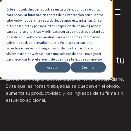
Este sitio web almacena cookies en tu ordenador que se utilizan
para recopilar información acerca de tu interacción con nuestro
sitio web y nos permite recordarte. Usamos esta información con
el fin de mejorar y personalizar tu experiencia de navegación y
para generar analíticas y métricas acerca de nuestros visitantes
en este sitio web y otros medios. Para obtener más información
sobre las cookies, consulta nuestra Política de privacidad.
Si rechazas, no se hará seguimiento de tu información cuando
visites este sitio web. Se usará una sola cookie en tu navegador
¿Cansado de reconstruir tu
para recordar tu preferencia de que no se te haga seguimiento.
semana manualmente?
Aceptar
Declinar
LIA Memory captura automáticamente tu trabajo diario.
Evita que las horas trabajadas se queden en el olvido,
aumenta tu productividad y los ingresos de tu firma sin
esfuerzo adicional.