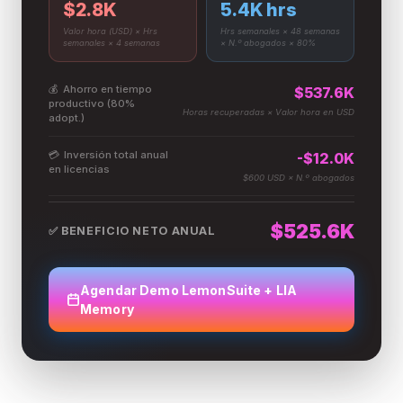
$2.8K
5.4K hrs
Valor hora (USD) × Hrs
Hrs semanales × 48 semanas
semanales × 4 semanas
× N.º abogados × 80%
💰
Ahorro en tiempo
$537.6K
productivo (80%
Horas recuperadas × Valor hora en USD
adopt.)
💳
Inversión total anual
-$12.0K
en licencias
$600 USD × N.º abogados
$525.6K
✅ BENEFICIO NETO ANUAL
Agendar Demo LemonSuite + LIA
Memory