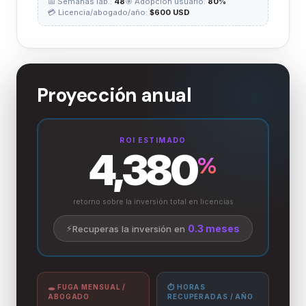
📅 Semanas lab.:
48
🎯 Adopción usuario:
80%
💳 Licencia/abogado/año:
$600 USD
Proyección anual
ROI ESTIMADO
4,380
%
retorno sobre la inversión total en licencias
⚡
0.3 meses
Recuperas la inversión en
🕳️ FUGA MENSUAL /
⏱️ HORAS
ABOGADO
RECUPERADAS / AÑO