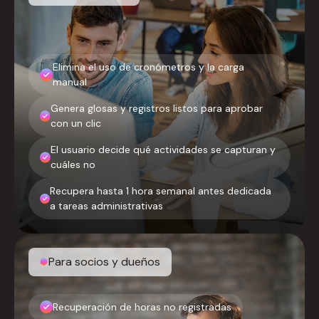
Elimina el uso de cronómetros y la carga
manual
Genera glosas y registros listos para aprobar
con un clic
El usuario decide qué actividades se capturan y
cuáles no
Recupera hasta 1 hora semanal antes dedicada
a tareas administrativas
Para socios y dueños
Recuperación de horas no registradas