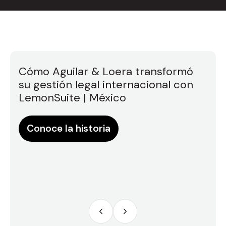
Cómo Aguilar & Loera transformó
su gestión legal internacional con
LemonSuite | México
egal,
o
Cóm
Conoce la historia
Cas
ges
Co