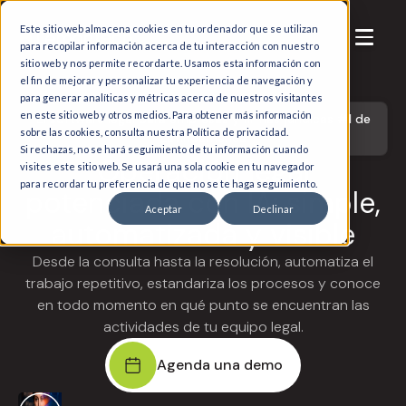
Este sitio web almacena cookies en tu ordenador que se utilizan
para recopilar información acerca de tu interacción con nuestro
sitio web y nos permite recordarte. Usamos esta información con
el fin de mejorar y personalizar tu experiencia de navegación y
para generar analíticas y métricas acerca de nuestros visitantes
en este sitio web y otros medios. Para obtener más información
El software legal para empresas y firmas jurídicas #1 de
sobre las cookies, consulta nuestra Política de privacidad.
Latinoamérica
Si rechazas, no se hará seguimiento de tu información cuando
Operación legal
visites este sitio web. Se usará una sola cookie en tu navegador
para recordar tu preferencia de que no se te haga seguimiento.
potenciada con IA: simple,
Aceptar
Declinar
automatizada y visible
Desde la consulta hasta la resolución, automatiza el
trabajo repetitivo, estandariza los procesos y conoce
en todo momento en qué punto se encuentran las
actividades de tu equipo legal.
Agenda una demo