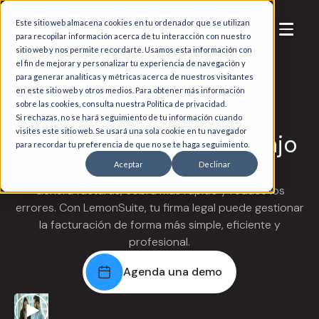
Este sitio web almacena cookies en tu ordenador que se utilizan
para recopilar información acerca de tu interacción con nuestro
sitio web y nos permite recordarte. Usamos esta información con
el fin de mejorar y personalizar tu experiencia de navegación y
para generar analíticas y métricas acerca de nuestros visitantes
en este sitio web y otros medios. Para obtener más información
Software de gestión para firmas jurídicas
sobre las cookies, consulta nuestra Política de privacidad.
Facturación semi-
Si rechazas, no se hará seguimiento de tu información cuando
visites este sitio web. Se usará una sola cookie en tu navegador
automática, ingresos bajo
para recordar tu preferencia de que no se te haga seguimiento.
control
Aceptar
Declinar
Genera facturas, cobra más rápido y reduce los
errores. Con LemonSuite, tu firma legal puede gestionar
la facturación de forma más simple, eficiente y
profesional.
Agenda una demo