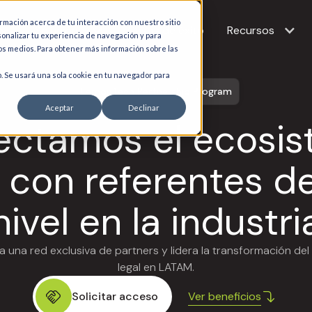
ormación acerca de tu interacción con nuestro sitio
Soluciones
Casos de éxito
Recursos
sonalizar tu experiencia de navegación y para
ros medios. Para obtener más información sobre las
b. Se usará una sola cookie en tu navegador para
LemonTech Partnership Program
Aceptar
Declinar
ctamos el ecosi
con referentes de
nivel en la industri
a una red exclusiva de partners y lidera la transformación del
legal en LATAM.
Ver beneficios
Solicitar acceso