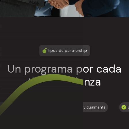
Tipos de partnership
Un programa por cada
tipo de alianza
usiva
Cada partner es evaluado individualmente
T