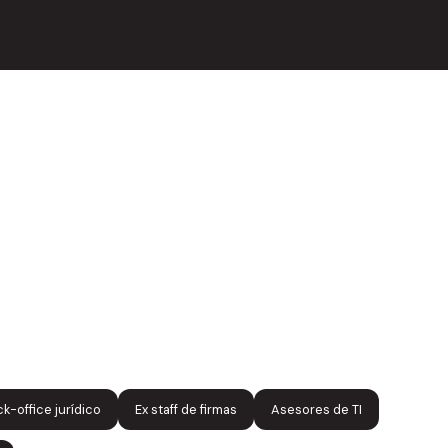
k-office jurídico
Ex staff de firmas
Asesores de TI