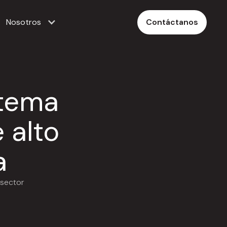
Nosotros
Contáctanos
stema
 alto
a
 sector