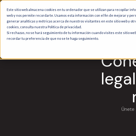
Este sitio web almacena cookies en tu ordenador que se utilizan para recopilar inf
Productos
web y nos permite recordarte. Usamos esta información con el fin de mejorar y per
generar analíticas y métricas acerca de nuestros visitantes en este sitio web y ot
cookies, consulta nuestra Política de privacidad.
Si rechazas, no se hará seguimiento de tu información cuando visites este sitio we
recordar tu preferencia de que no se te haga seguimiento.
Cone
legal
Únete 