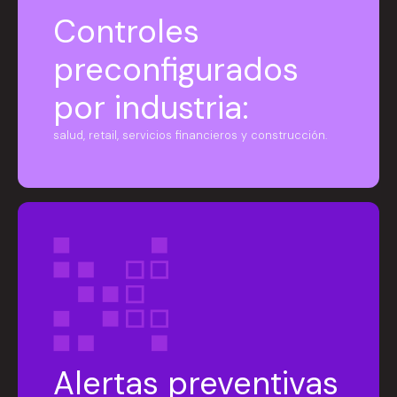
Controles
preconfigurados
por industria:
salud, retail, servicios financieros y construcción.
Alertas preventivas