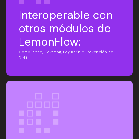
Interoperable con
otros módulos de
LemonFlow:
Compliance, Ticketing, Ley Karin y Prevención del
Delito.